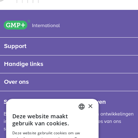
GMP+ logo
International
Support
Handige links
Over ons
Schrijf je in voor onze nieuwsbrieven
×
Blijf op de hoogte van het laatste nieuws en ontwikkelingen
Deze website maakt
ENGLISH
in de sector, diervoederwetgeving en updates van ons
gebruik van cookies.
DUTCH
schema.
Deze website gebruikt cookies om uw