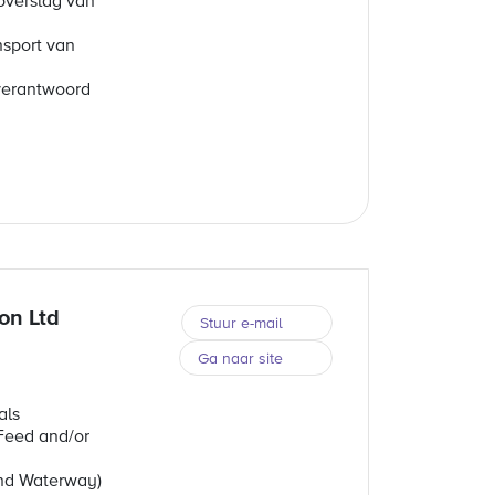
overslag van
sport van
verantwoord
on Ltd
Stuur e-mail
Ga naar site
als
Feed and/or
and Waterway)