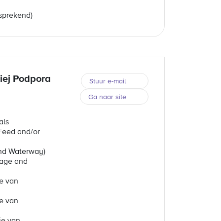
 sprekend)
iej Podpora
Stuur e-mail
Ga naar site
als
Feed and/or
and Waterway)
rage and
e van
e van