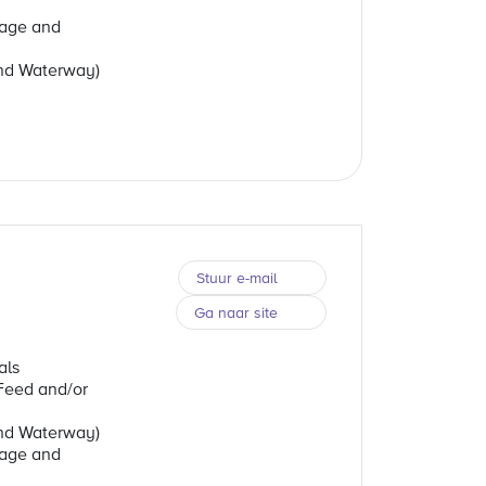
rage and
and Waterway)
Stuur e-mail
Ga naar site
als
Feed and/or
and Waterway)
rage and