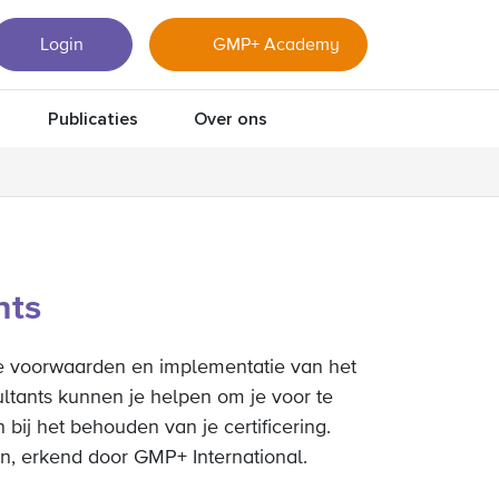
Login
GMP+ Academy
Publicaties
Over ons
nts
e
voorwaarden
en
implementatie
van
het
ltants
kunnen
je
helpen
om
je
voor
te
n
bij
het
behouden
van
je
certificering
.
en
,
erkend
door
GMP+
International
.