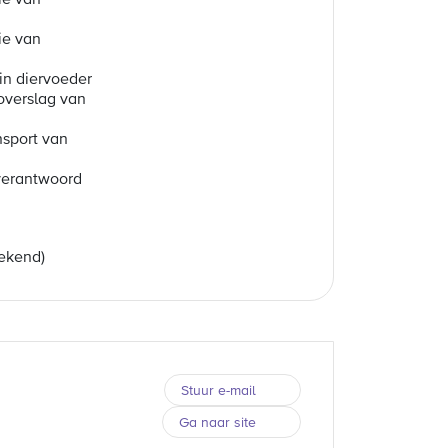
ie van
ie van
in diervoeder
overslag van
sport van
verantwoord
rekend)
Stuur e-mail
Ga naar site