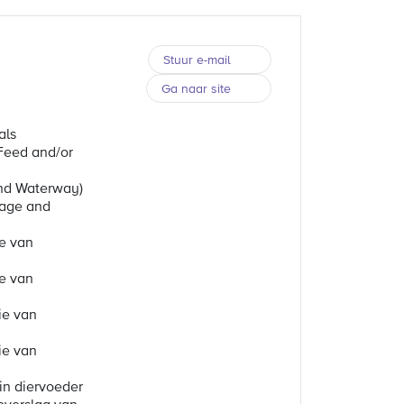
Stuur e-mail
Ga naar site
als
Feed and/or
and Waterway)
rage and
e van
e van
ie van
ie van
in diervoeder