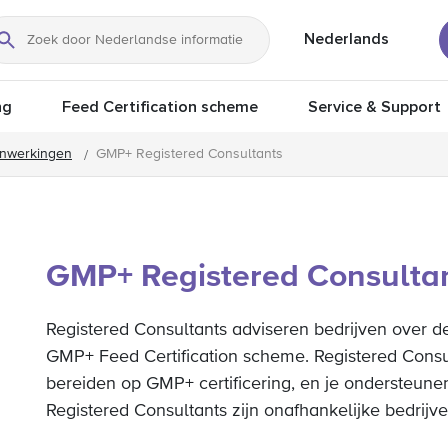
Nederlands
Zoeken
ng
Feed Certification scheme
Service & Support
nwerkingen
GMP+ Registered Consultants
GMP+ Registered Consulta
Registered
Consultants
adviseren
bedrijven
over
d
GMP+
Feed
Certification
scheme
.
Registered
Consu
bereiden
op
GMP+
certificering
,
en
je
ondersteune
Registered
Consultants
zijn
onafhankelijke
bedrijv