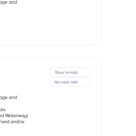
rage and
Stuur e-mail
Ga naar site
rage and
als
and Waterway)
Feed and/or