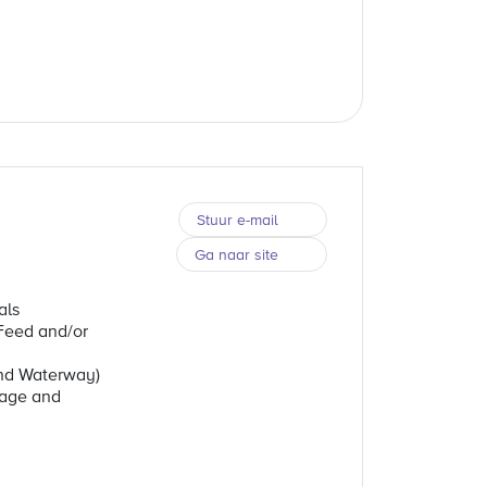
Stuur e-mail
Ga naar site
als
Feed and/or
and Waterway)
rage and