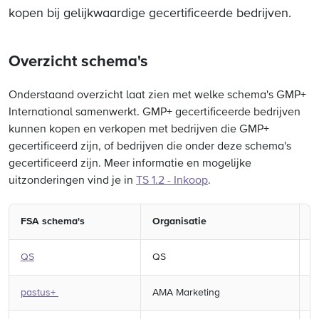
kopen bij gelijkwaardige gecertificeerde bedrijven.
Overzicht schema's
Onderstaand overzicht laat zien met welke schema's GMP+
International samenwerkt. GMP+ gecertificeerde bedrijven
kunnen kopen en verkopen met bedrijven die GMP+
gecertificeerd zijn, of bedrijven die onder deze schema's
gecertificeerd zijn. Meer informatie en mogelijke
uitzonderingen vind je in
TS 1.2 - Inkoop
.
FSA schema's
Organisatie
L
QS
QS
D
pastus+
AMA Marketing
O