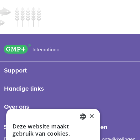
GMP+ logo
International
Support
Handige links
Over ons
×
Deze website maakt
Schrijf je in voor onze nieuwsbrieven
ENGLISH
gebruik van cookies.
DUTCH
Blijf op de hoogte van het laatste nieuws en ontwikkelingen