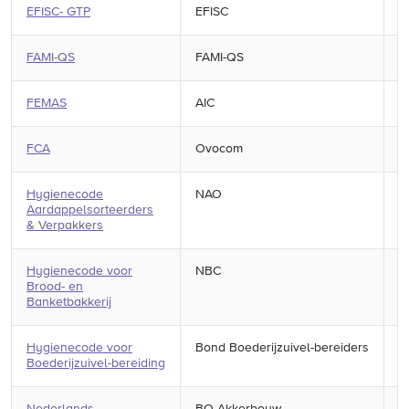
EFISC- GTP
EFISC
E
FAMI-QS
FAMI-QS
E
FEMAS
AIC
V
FCA
Ovocom
B
Hygienecode
NAO
N
Aardappelsorteerders
& Verpakkers
Hygienecode voor
NBC
N
Brood- en
Banketbakkerij
Hygienecode voor
Bond Boederijzuivel-bereiders
N
Boederijzuivel-bereiding