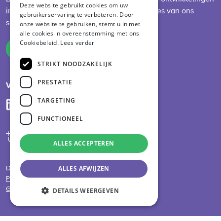
Deze website gebruikt cookies om uw
in de sector, diervoederwetgeving en updates van ons
gebruikerservaring te verbeteren. Door
GERMAN
schema.
onze website te gebruiken, stemt u in met
alle cookies in overeenstemming met ons
Cookiebeleid.
Lees verder
Inschrijven
STRIKT NOODZAKELIJK
PRESTATIE
Volg ons op social media
TARGETING
FUNCTIONEEL
ALLES ACCEPTEREN
ALLES AFWIJZEN
Disclaimer
Privacy
Gebruiksvoorwaarden
DETAILS WEERGEVEN
Alle rechten voorbehouden ©
GMP+ International B.V.