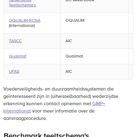
Nederlands
BO Akkerbouw
N
Teeltschema's
OQUALIM-RCNA
OQUALIM
F
(International)
TASCC
AIC
V
Qualimat
Qualimat
F
UFAS
AIC
V
Voederveiligheids- en duurzaamheidssystemen die
geïnteresseerd zijn in (uitwisselbaarheid) wederzijdse
erkenning kunnen contact opnemen met
GMP+
International
voor meer informatie over de
aanvraagprocedure.
Benchmark teeltschema's