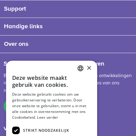
Support
Handige links
Over ons
Schrijf je in voor onze nieuwsbrieven
×
Blijf op de hoogte van het laatste nieuws en ontwikkelingen
Deze website maakt
ENGLISH
in de sector, diervoederwetgeving en updates van ons
gebruik van cookies.
DUTCH
schema.
Deze website gebruikt cookies om uw
gebruikerservaring te verbeteren. Door
GERMAN
onze website te gebruiken, stemt u in met
Inschrijven
alle cookies in overeenstemming met ons
Cookiebeleid.
Lees verder
Volg ons op social media
STRIKT NOODZAKELIJK