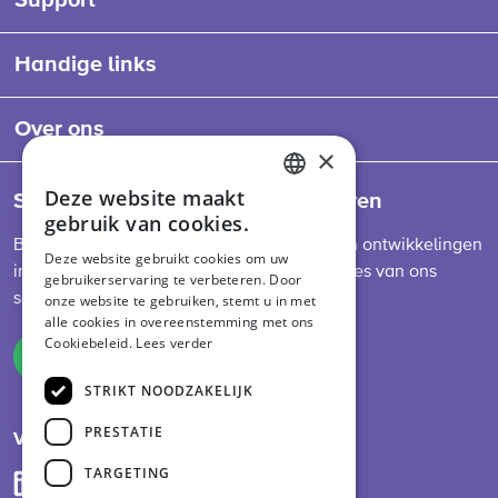
Support
Handige links
Over ons
×
Deze website maakt
Schrijf je in voor onze nieuwsbrieven
ENGLISH
gebruik van cookies.
DUTCH
Blijf op de hoogte van het laatste nieuws en ontwikkelingen
Deze website gebruikt cookies om uw
in de sector, diervoederwetgeving en updates van ons
gebruikerservaring te verbeteren. Door
GERMAN
schema.
onze website te gebruiken, stemt u in met
alle cookies in overeenstemming met ons
Cookiebeleid.
Lees verder
Inschrijven
STRIKT NOODZAKELIJK
PRESTATIE
Volg ons op social media
TARGETING