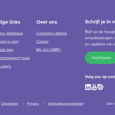
Schrijf je in
ige links
Over ons
Blijf op de hoog
ny database
Company details
ontwikkelingen i
aag je een
Career
en updates van 
caat aan
Wij zijn GMP+
Inschrijven
anagement tools
Logo's
Volg ons op soc
Disclaimer
Privacy
Gebruiksvoorwaarden
Alle