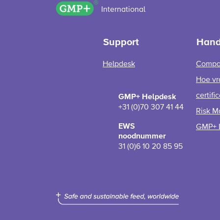
GMP+ logo
International
Support
Hand
Helpdesk
Compa
Hoe vr
certifi
GMP+ Helpdesk
+31 (0)70 307 41 44
Risk M
EWS
GMP+ 
noodnummer
31 (0)6 10 20 85 95