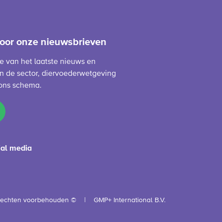
 voor onze nieuwsbrieven
te van het laatste nieuws en
n de sector, diervoederwetgeving
ons schema.
ial media
 rechten voorbehouden ©
GMP+ International B.V.