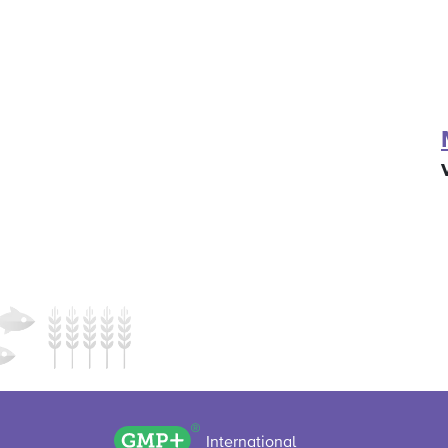
GMP+ logo
International