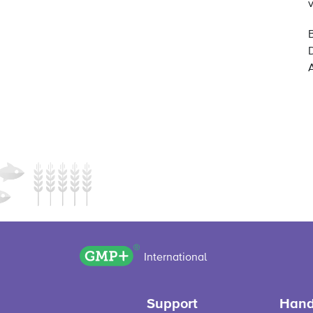
GMP+ logo
International
Support
Hand