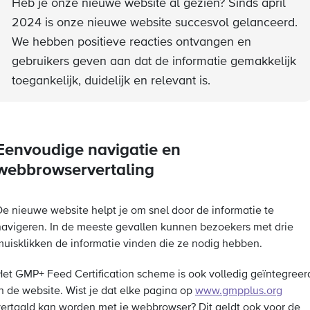
Heb je onze nieuwe website al gezien? Sinds april
2024 is onze nieuwe website succesvol gelanceerd.
We hebben positieve reacties ontvangen en
gebruikers geven aan dat de informatie gemakkelijk
toegankelijk, duidelijk en relevant is.
Eenvoudige navigatie en
webbrowservertaling
De nieuwe website helpt je om snel door de informatie te
navigeren. In de meeste gevallen kunnen bezoekers met drie
muisklikken de informatie vinden die ze nodig hebben.
Het GMP+ Feed Certification scheme is ook volledig geïntegreer
in de website. Wist je dat elke pagina op
www.gmpplus.org
vertaald kan worden met je webbrowser? Dit geldt ook voor de