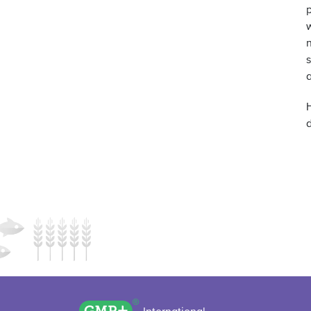
p
a
GMP+ logo