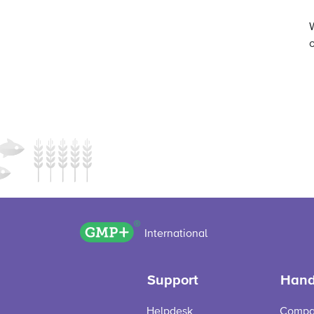
o
GMP+ logo
International
Support
Hand
Helpdesk
Compa