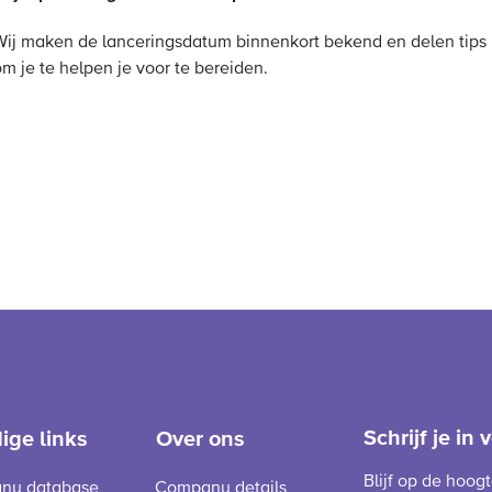
Wij maken de lanceringsdatum binnenkort bekend en delen tips
m je te helpen je voor te bereiden.
Schrijf je in
ige links
Over ons
Blijf op de hoog
ny database
Company details