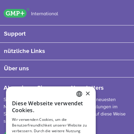
GMP+ logo
International
Support
nützliche Links
Über uns
Abonnieren Sie unseren Newsletters
×
So bleiben Sie auf dem Laufenden über die neuesten
Diese Webseite verwendet
ENGLISH
Nachrichten zu unserem Programm, Entwicklungen im
Cookies.
Sektor, Futtermittelvorschriften und mehr. Auf diese Weise
DUTCH
Wir verwenden Cookies, um die
sind Sie immer informiert.
Benutzerfreundlichkeit unserer Website zu
GERMAN
verbessern. Durch die weitere Nutzung