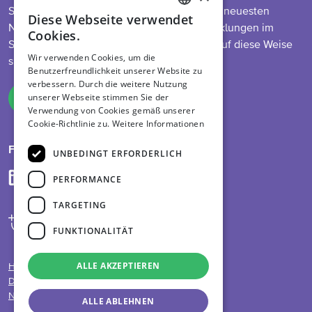
So bleiben Sie auf dem Laufenden über die neuesten
Diese Webseite verwendet
ENGLISH
Nachrichten zu unserem Programm, Entwicklungen im
Cookies.
Sektor, Futtermittelvorschriften und mehr. Auf diese Weise
DUTCH
Wir verwenden Cookies, um die
sind Sie immer informiert.
Benutzerfreundlichkeit unserer Website zu
GERMAN
verbessern. Durch die weitere Nutzung
unserer Webseite stimmen Sie der
Melden Sie sich an
Verwendung von Cookies gemäß unserer
Cookie-Richtlinie zu.
Weitere Informationen
Folge uns auf
UNBEDINGT ERFORDERLICH
PERFORMANCE
TARGETING
FUNKTIONALITÄT
ALLE AKZEPTIEREN
Haftungsausschluss
Datenschutzrichtlinie
Nutzungsbedingungen
ALLE ABLEHNEN