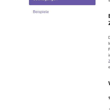
Beispiele
F
Z
e