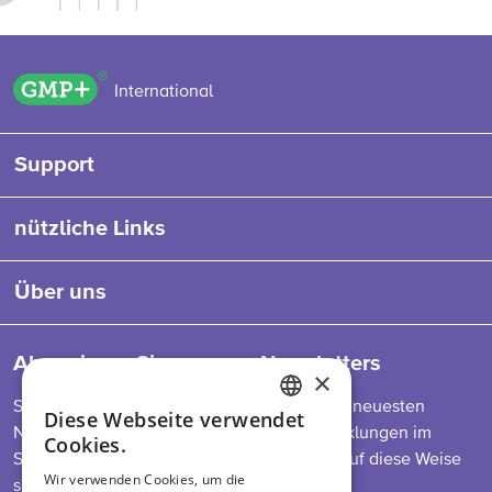
GMP+ logo
International
Support
nützliche Links
Über uns
Abonnieren Sie unseren Newsletters
×
So bleiben Sie auf dem Laufenden über die neuesten
Diese Webseite verwendet
ENGLISH
Nachrichten zu unserem Programm, Entwicklungen im
Cookies.
Sektor, Futtermittelvorschriften und mehr. Auf diese Weise
DUTCH
Wir verwenden Cookies, um die
sind Sie immer informiert.