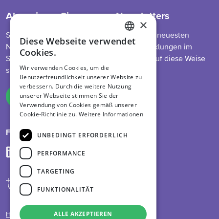
Abonnieren Sie unseren Newsletters
×
So bleiben Sie auf dem Laufenden über die neuesten
Diese Webseite verwendet
ENGLISH
Nachrichten zu unserem Programm, Entwicklungen im
Cookies.
Sektor, Futtermittelvorschriften und mehr. Auf diese Weise
DUTCH
Wir verwenden Cookies, um die
sind Sie immer informiert.
Benutzerfreundlichkeit unserer Website zu
GERMAN
verbessern. Durch die weitere Nutzung
unserer Webseite stimmen Sie der
Melden Sie sich an
Verwendung von Cookies gemäß unserer
Cookie-Richtlinie zu.
Weitere Informationen
Folge uns auf
UNBEDINGT ERFORDERLICH
PERFORMANCE
TARGETING
FUNKTIONALITÄT
ALLE AKZEPTIEREN
Haftungsausschluss