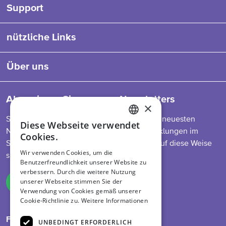
Support
nützliche Links
Über uns
Abonnieren Sie unseren Newsletters
×
So bleiben Sie auf dem Laufenden über die neuesten
Diese Webseite verwendet
ENGLISH
Nachrichten zu unserem Programm, Entwicklungen im
Cookies.
Sektor, Futtermittelvorschriften und mehr. Auf diese Weise
DUTCH
Wir verwenden Cookies, um die
sind Sie immer informiert.
Benutzerfreundlichkeit unserer Website zu
GERMAN
verbessern. Durch die weitere Nutzung
unserer Webseite stimmen Sie der
Melden Sie sich an
Verwendung von Cookies gemäß unserer
Cookie-Richtlinie zu.
Weitere Informationen
Folge uns auf
UNBEDINGT ERFORDERLICH