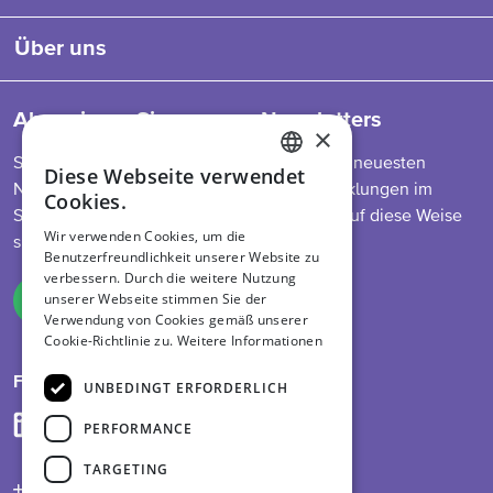
Über uns
Abonnieren Sie unseren Newsletters
×
So bleiben Sie auf dem Laufenden über die neuesten
Diese Webseite verwendet
ENGLISH
Nachrichten zu unserem Programm, Entwicklungen im
Cookies.
Sektor, Futtermittelvorschriften und mehr. Auf diese Weise
DUTCH
Wir verwenden Cookies, um die
sind Sie immer informiert.
Benutzerfreundlichkeit unserer Website zu
GERMAN
verbessern. Durch die weitere Nutzung
unserer Webseite stimmen Sie der
Melden Sie sich an
Verwendung von Cookies gemäß unserer
Cookie-Richtlinie zu.
Weitere Informationen
Folge uns auf
UNBEDINGT ERFORDERLICH
PERFORMANCE
TARGETING