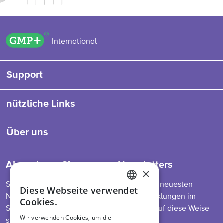
GMP+ logo
International
Support
nützliche Links
Über uns
Abonnieren Sie unseren Newsletters
×
So bleiben Sie auf dem Laufenden über die neuesten
Diese Webseite verwendet
ENGLISH
Nachrichten zu unserem Programm, Entwicklungen im
Cookies.
Sektor, Futtermittelvorschriften und mehr. Auf diese Weise
DUTCH
Wir verwenden Cookies, um die
sind Sie immer informiert.