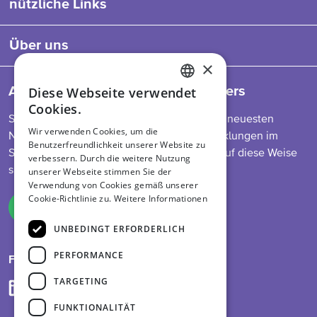
nützliche Links
Über uns
×
Diese Webseite verwendet
Abonnieren Sie unseren Newsletters
ENGLISH
Cookies.
So bleiben Sie auf dem Laufenden über die neuesten
DUTCH
Wir verwenden Cookies, um die
Nachrichten zu unserem Programm, Entwicklungen im
Benutzerfreundlichkeit unserer Website zu
GERMAN
Sektor, Futtermittelvorschriften und mehr. Auf diese Weise
verbessern. Durch die weitere Nutzung
sind Sie immer informiert.
unserer Webseite stimmen Sie der
Verwendung von Cookies gemäß unserer
Cookie-Richtlinie zu.
Weitere Informationen
Melden Sie sich an
UNBEDINGT ERFORDERLICH
PERFORMANCE
Folge uns auf
TARGETING
FUNKTIONALITÄT