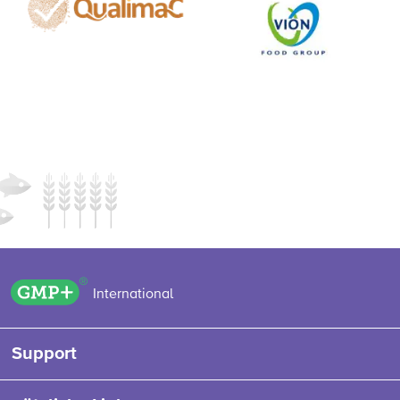
GMP+ logo
International
Support