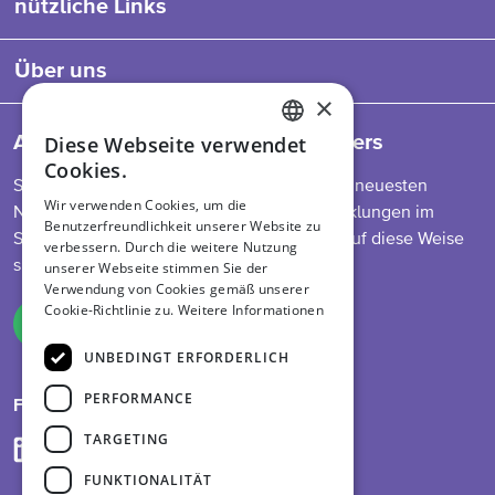
nützliche Links
Über uns
×
Diese Webseite verwendet
Abonnieren Sie unseren Newsletters
ENGLISH
Cookies.
So bleiben Sie auf dem Laufenden über die neuesten
DUTCH
Wir verwenden Cookies, um die
Nachrichten zu unserem Programm, Entwicklungen im
Benutzerfreundlichkeit unserer Website zu
GERMAN
Sektor, Futtermittelvorschriften und mehr. Auf diese Weise
verbessern. Durch die weitere Nutzung
sind Sie immer informiert.
unserer Webseite stimmen Sie der
Verwendung von Cookies gemäß unserer
Cookie-Richtlinie zu.
Weitere Informationen
Melden Sie sich an
UNBEDINGT ERFORDERLICH
PERFORMANCE
Folge uns auf
TARGETING
FUNKTIONALITÄT