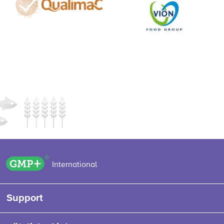
GMP+ logo
International
Support