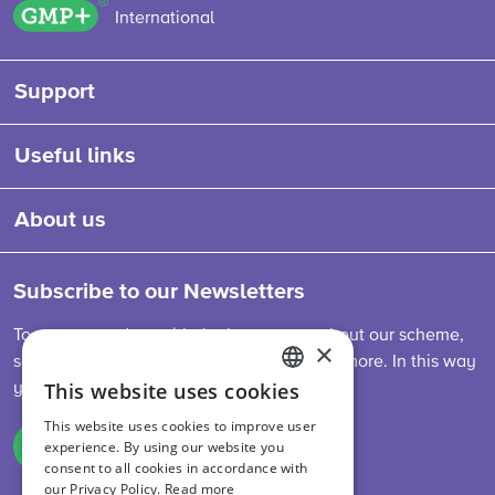
GMP+ logo
International
Support
Useful links
About us
Subscribe to our Newsletters
To stay up-to-date with the latest news about our scheme,
×
sector developments, feed legislation and more. In this way
This website uses cookies
you are always informed.
ENGLISH
This website uses cookies to improve user
DUTCH
experience. By using our website you
Sign up
consent to all cookies in accordance with
GERMAN
our Privacy Policy.
Read more