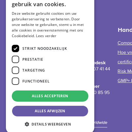
gebruik van cookies.
GMP+ logo
DUTCH
International
Deze website gebruikt cookies om uw
gebruikerservaring te verbeteren. Door
GERMAN
onze website te gebruiken, stemt u in met
Support
Hand
alle cookies in overeenstemming met ons
Cookiebeleid.
Lees verder
Helpdesk
Compa
STRIKT NOODZAKELIJK
Hoe vr
PRESTATIE
certifi
GMP+ Helpdesk
+31 (0)70 307 41 44
TARGETING
Risk M
EWS
FUNCTIONEEL
GMP+ 
noodnummer
31 (0)6 10 20 85 95
ALLES ACCEPTEREN
ALLES AFWIJZEN
DETAILS WEERGEVEN