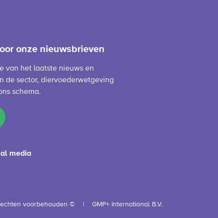
 voor onze nieuwsbrieven
te van het laatste nieuws en
n de sector, diervoederwetgeving
ons schema.
ial media
 rechten voorbehouden ©
GMP+ International B.V.