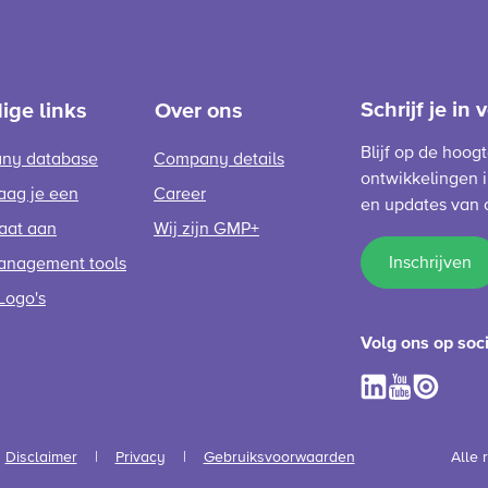
Schrijf je in
ige links
Over ons
Blijf op de hoog
ny database
Company details
ontwikkelingen i
aag je een
Career
en updates van 
caat aan
Wij zijn GMP+
Inschrijven
anagement tools
Logo's
Volg ons op soc
Disclaimer
Privacy
Gebruiksvoorwaarden
Alle