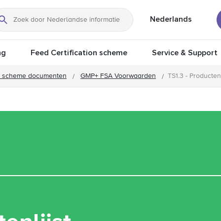
Nederlands
Zoeken
ng
Feed Certification scheme
Service & Support
 scheme documenten
GMP+ FSA Voorwaarden
TS1.3 - Productenl