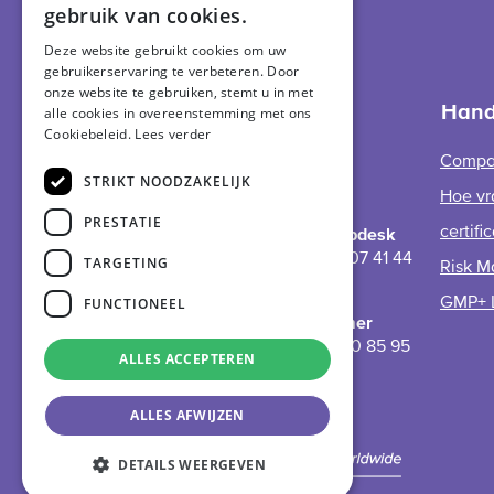
gebruik van cookies.
GMP+ logo
DUTCH
International
Deze website gebruikt cookies om uw
gebruikerservaring te verbeteren. Door
GERMAN
onze website te gebruiken, stemt u in met
Support
Hand
alle cookies in overeenstemming met ons
Cookiebeleid.
Lees verder
Helpdesk
Compa
STRIKT NOODZAKELIJK
Hoe vr
PRESTATIE
certifi
GMP+ Helpdesk
+31 (0)70 307 41 44
TARGETING
Risk M
EWS
FUNCTIONEEL
GMP+ 
noodnummer
31 (0)6 10 20 85 95
ALLES ACCEPTEREN
ALLES AFWIJZEN
DETAILS WEERGEVEN