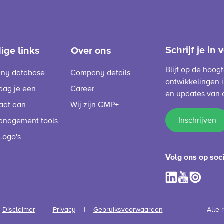
Schrijf je in
ige links
Over ons
Blijf op de hoog
ny database
Company details
ontwikkelingen i
aag je een
Career
en updates van 
caat aan
Wij zijn GMP+
Inschrijven
anagement tools
Logo's
Volg ons op soc
Disclaimer
Privacy
Gebruiksvoorwaarden
Alle