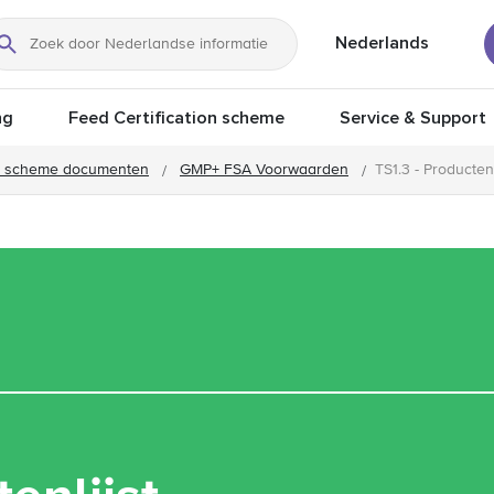
Nederlands
Zoeken
ng
Feed Certification scheme
Service & Support
 scheme documenten
GMP+ FSA Voorwaarden
TS1.3 - Productenl