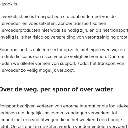
ijzaak is.
n werkelijkheid is transport een cruciaal onderdeel van de
diervoeder- en voedselketen. Zonder transport komen
diervoederproducten niet waar ze nodig zijn, en als het transpor
nveilig is, is het risico op verspreiding van verontreiniging groot
Maar transport is ook een sector op zich, met eigen werkwijzen
en druk die soms een risico voor de veiligheid vormen. Daarom
bieden we allerlei vormen van support, zodat het transport van
iervoeder zo veilig mogelijk verloopt.
Over de weg, per spoor of over water
Transportbedrijven variëren van enorme internationale logistiek
bedrijven die dagelijks miljoenen zendingen verwerken, tot
iemand met een vrachtwagen die in het weekend een handje
helpt. Op elk punt in de keten worden voedermiddelen vervoerd