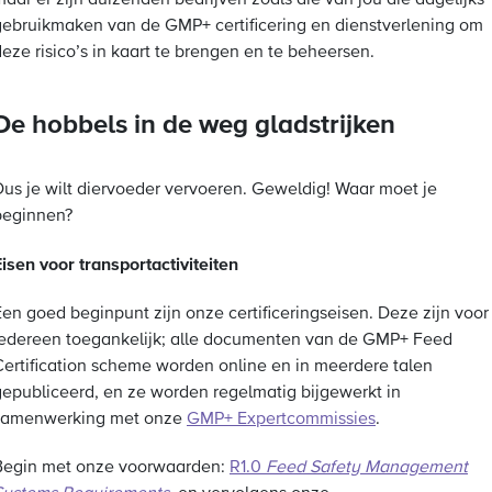
aar er zijn duizenden bedrijven zoals die van jou die dagelijks
gebruikmaken van de GMP+ certificering en dienstverlening om
eze risico’s in kaart te brengen en te beheersen.
De hobbels in de weg gladstrijken
Dus je wilt diervoeder vervoeren. Geweldig! Waar moet je
beginnen?
isen voor transportactiviteiten
Een goed beginpunt zijn onze certificeringseisen. Deze zijn voor
iedereen toegankelijk; alle documenten van de GMP+ Feed
Certification scheme worden online en in meerdere talen
gepubliceerd, en ze worden regelmatig bijgewerkt in
samenwerking met onze
GMP+ Expertcommissies
.
Begin met onze voorwaarden:
R1.0
Feed Safety Management