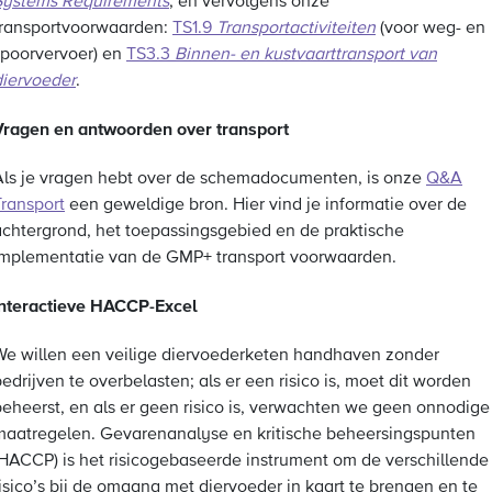
Systems Requirements
, en vervolgens onze
transportvoorwaarden:
TS1.9
Transportactiviteiten
(voor weg- en
spoorvervoer) en
TS3.3
Binnen- en kustvaarttransport van
diervoeder
.
Vragen en antwoorden over transport
Als je vragen hebt over de schemadocumenten, is onze
Q&A
Transport
een geweldige bron. Hier vind je informatie over de
achtergrond, het toepassingsgebied en de praktische
implementatie van de GMP+ transport voorwaarden.
Interactieve HACCP-Excel
We willen een veilige diervoederketen handhaven zonder
edrijven te overbelasten; als er een risico is, moet dit worden
beheerst, en als er geen risico is, verwachten we geen onnodige
maatregelen. Gevarenanalyse en kritische beheersingspunten
(HACCP) is het risicogebaseerde instrument om de verschillende
risico’s bij de omgang met diervoeder in kaart te brengen en te