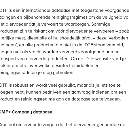
IDTF is een internationale database met toegestane voorgaand
ladingen en bijbehorende reinigingsregimes om de veiligheid va
het diervoeder dat je vervoert te waarborgen. Sommige
producten zijn te riskant om vóór diervoeder te vervoeren – zoal
ierlijke mest, dieselolie of huishoudelijk afval – deze ‘verboden
adingen’, en alle producten die niet in de IDTF staan vermeld,
mogen niet als vracht worden vervoerd voorafgaand aan het
transport van diervoederproducten. Op de IDTF-website vind je
ook informatie over welke desinfectiemiddelen en
reinigingsmiddelen je mag gebruiken.
DTF is robuust en wordt veel gebruikt, maar als je iets toe te
voegen hebt, kunnen bedrijven een aanvraag indienen om een
product en reinigingsregime aan de database toe te voegen.
GMP+ Company database
Cruciaal om ervoor te zorgen dat het diervoeder gedurende de