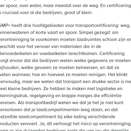
er spoor, over water, maar meestal over de weg. En certificering
s cruciaal voor al die bedrijven, groot of klein.
GMP+ heeft drie hoofdgebieden voor transportcertificering: weg,
binnenwateren of korte vaart en spoor. Simpel gezegd: om
verontreiniging te voorkomen moeten laadruimtes schoon zijn e
geschikt voor het vervoer van materialen die in de
diervoederketen en voedselketen terechtkomen. Certificering
zorgt ervoor dat die bedrijven weten welke gegevens ze moeten
bijhouden, welke gevaren ze moeten beheersen, en dat ze
weten wanneer, hoe en hoeveel ze moeten reinigen. Het klinkt
eenvoudig, maar we weten dat transport een drukke sector is me
veel kleine bedrijven. Ze hebben te maken met logistieke en
planningsdruk, regelgeving en krappe marges die efficiëntie
ereisen. Als transportbedrijf weten we dat je het je niet kunt
veroorloven dat je laadcompartimenten leeg staan, en dat
hetzelfde laadcompartiment bij elke lading verschillende
roducten vervoert. Ja, dit verhoogt het risico op verontreiniging