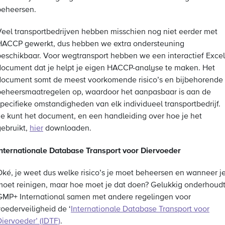
beheersen.
Veel transportbedrijven hebben misschien nog niet eerder met
HACCP gewerkt, dus hebben we extra ondersteuning
beschikbaar. Voor wegtransport hebben we een interactief Excel
document dat je helpt je eigen HACCP-analyse te maken. Het
document somt de meest voorkomende risico’s en bijbehorende
beheersmaatregelen op, waardoor het aanpasbaar is aan de
specifieke omstandigheden van elk individueel transportbedrijf.
Je kunt het document, en een handleiding over hoe je het
gebruikt,
hier
downloaden.
Internationale Database Transport voor Diervoeder
Oké, je weet dus welke risico’s je moet beheersen en wanneer j
moet reinigen, maar hoe moet je dat doen? Gelukkig onderhoud
GMP+ International samen met andere regelingen voor
voederveiligheid de ‘
Internationale Database Transport voor
Diervoeder’ (IDTF)
.