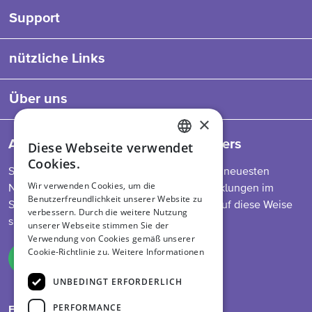
Support
nützliche Links
Über uns
×
Abonnieren Sie unseren Newsletters
Diese Webseite verwendet
ENGLISH
Cookies.
So bleiben Sie auf dem Laufenden über die neuesten
DUTCH
Wir verwenden Cookies, um die
Nachrichten zu unserem Programm, Entwicklungen im
Benutzerfreundlichkeit unserer Website zu
GERMAN
Sektor, Futtermittelvorschriften und mehr. Auf diese Weise
verbessern. Durch die weitere Nutzung
sind Sie immer informiert.
unserer Webseite stimmen Sie der
Verwendung von Cookies gemäß unserer
Cookie-Richtlinie zu.
Weitere Informationen
Melden Sie sich an
UNBEDINGT ERFORDERLICH
PERFORMANCE
Folge uns auf