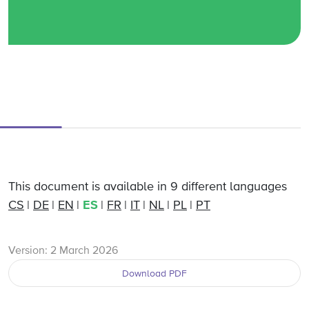
This document is available in 9 different languages
CS
DE
EN
ES
FR
IT
NL
PL
PT
Version: 2 March 2026
Download PDF