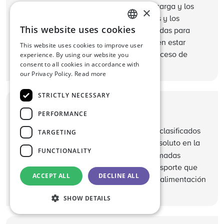
elementos como las mangueras de descarga y los
×
utensilios de limpieza, como las escobas y los
This website uses cookies
cepillos. Por ejemplo, las escobas utilizadas para
ENGLISH
limpiar un compartimento de carga deben estar
This website uses cookies to improve user
DUTCH
experience. By using our website you
libres de suciedad antes de iniciar el proceso de
consent to all cookies in accordance with
GERMAN
limpieza.
our Privacy Policy.
Read more
STRICTLY NECESSARY
Helpful tip
PERFORMANCE
Cargas prohibidas
. Todos los productos clasificados
TARGETING
como prohibidos o no clasificados en absoluto en la
FUNCTIONALITY
prohibidos
IDTF, están
como cargas (llamadas
"cargas prohibidas") para medios de transporte que
ACCEPT ALL
DECLINE ALL
transportan productos utilizados para la alimentación
animal.
SHOW DETAILS