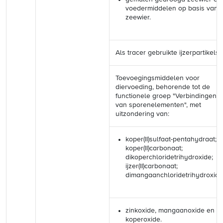
voedermiddelen op basis van
zeewier.
Als tracer gebruikte ijzerpartikels
Toevoegingsmiddelen voor
diervoeding, behorende tot de
functionele groep "Verbindingen
van sporenelementen", met
uitzondering van:
koper(II)sulfaat-pentahydraat;
koper(II)carbonaat;
dikoperchloridetrihydroxide;
ijzer(II)carbonaat;
dimangaanchloridetrihydroxide
zinkoxide, mangaanoxide en
koperoxide.