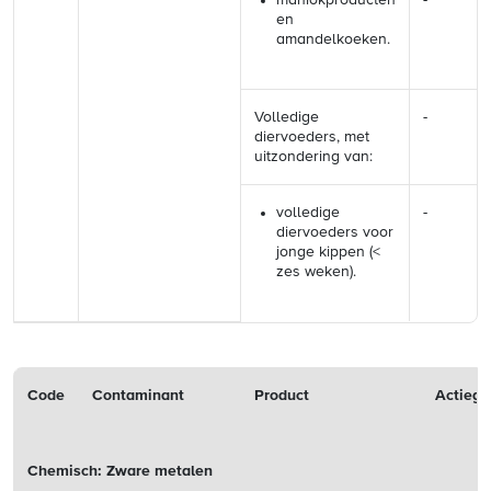
maniokproducten
-
en
amandelkoeken.
Volledige
-
diervoeders, met
uitzondering van:
volledige
-
diervoeders voor
jonge kippen (<
zes weken).
Code
Contaminant
Product
Actieg
Chemisch: Zware metalen