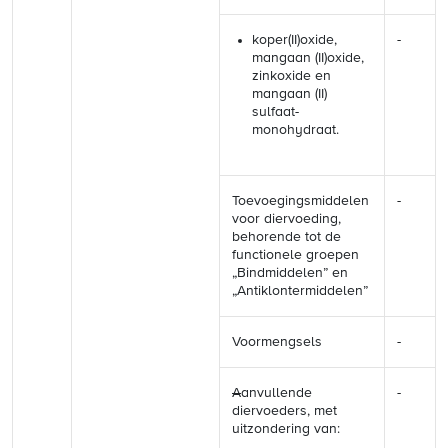
koper(II)oxide,
-
mangaan (II)oxide,
zinkoxide en
mangaan (II)
sulfaat-
monohydraat.
Toevoegingsmiddelen
-
voor diervoeding,
behorende tot de
functionele groepen
„Bindmiddelen” en
„Antiklontermiddelen”
Voormengsels
-
A
anvullende
-
diervoeders, met
uitzondering van: