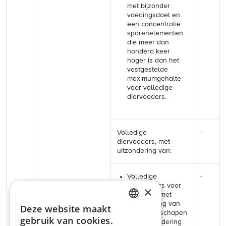
met bijzonder
voedingsdoel en
een concentratie
sporenelementen
die meer dan
honderd keer
hoger is dan het
vastgestelde
maximumgehalte
voor volledige
diervoeders.
Volledige
-
diervoeders, met
uitzondering van:
Volledige
-
diervoeders voor
×
runderen (met
uitzondering van
Deze website maakt
ENGLISH
kalveren), schapen
gebruik van cookies.
(met uitzondering