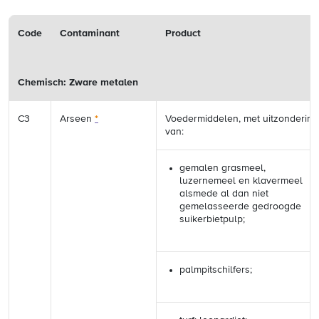
Code
Contaminant
Product
Chemisch: Zware metalen
C3
Arseen
*
Voedermiddelen, met uitzondering
van:
gemalen grasmeel,
luzernemeel en klavermeel
alsmede al dan niet
gemelasseerde gedroogde
suikerbietpulp;
palmpitschilfers;