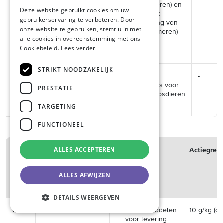
DUTCH
van lammeren) en
Deze website gebruikt cookies om uw
geiten (met
gebruikerservaring te verbeteren. Door
GERMAN
uitzondering van
onze website te gebruiken, stemt u in met
geitenlammeren)
alle cookies in overeenstemming met ons
en vis.
Cookiebeleid.
Lees verder
STRIKT NOODZAKELIJK
Volledige
-
diervoeders voor
PRESTATIE
gezelschapsdieren
TARGETING
FUNCTIONEEL
ALLES ACCEPTEREN
Code
Contaminant
Product
Actiegren
ALLES AFWIJZEN
Chemisch: Zouten
DETAILS WEERGEVEN
C7
Chloride
Voedermiddelen
10 g/kg (dr
voor levering