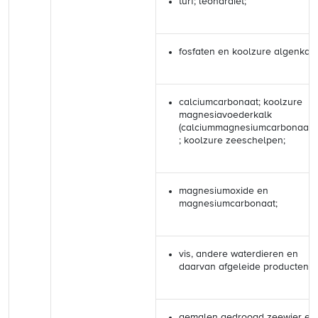
turf; leonardiet;
fosfaten en koolzure algenkalk
calciumcarbonaat; koolzure
magnesiavoederkalk
(calciummagnesiumcarbonaat)
; koolzure zeeschelpen;
magnesiumoxide en
magnesiumcarbonaat;
vis, andere waterdieren en
daarvan afgeleide producten;
gemalen gedroogd zeewier en