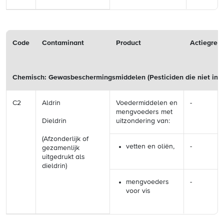
Code
Contaminant
Product
Actiegren
Chemisch: Gewasbeschermingsmiddelen (Pesticiden die niet in d
C2
Aldrin
Voedermiddelen en
-
mengvoeders met
Dieldrin
uitzondering van:
(Afzonderlijk of
vetten en oliën,
-
gezamenlijk
uitgedrukt als
dieldrin)
mengvoeders
-
voor vis