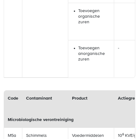
Toevoegen
organische
zuren
Toevoegen
-
anorganische
zuren
Code
Contaminant
Product
Actiegren
Microbiologische verontreiniging
6
M5a
Schimmels
Voedermiddelen
10
KVE/g