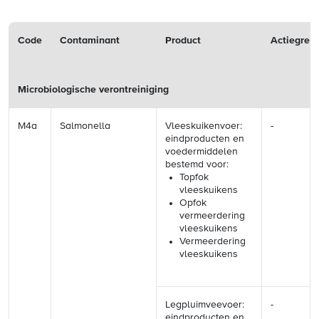
Code
Contaminant
Product
Actiegren
Microbiologische verontreiniging
M4a
Salmonella
Vleeskuikenvoer:
-
eindproducten en
voedermiddelen
bestemd voor:
Topfok
vleeskuikens
Opfok
vermeerdering
vleeskuikens
Vermeerdering
vleeskuikens
Legpluimveevoer:
-
eindproducten en