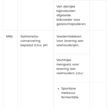
Van dierlijke
bijproducten
afgeleide
blikvoeder voor
gezelschapsdieren
M4b
Salmonella-
Voedermiddelen
conservering
voor levering aan
bepaald d.m.v. pH
veehouderijen;
Vochtrijke
mengsels voor
levering aan
veehouders o.b.v.:
Spontane
melkzuur
fermentatie