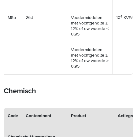
6
M5b
Gist
Voedermiddelen
10
KVE/g
met vochtgehalte ≤
12% of aw-waarde ≤
0,95
Voedermiddelen
-
met vochtgehalte ≥
12% of aw-waarde ≥
0,95
Chemisch
Code
Contaminant
Product
Actiegre