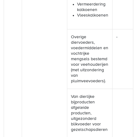
Vermeerdering
kalkoenen
Vleeskalkoenen
Overige
-
diervoeders,
voedermiddelen en
vochtrijke
mengsels bestemd
voor veehouderijen
(met uitzondering
van
pluimveevoeders).
Van dierlijke
bijproducten
afgeleide
producten,
uitgezonderd
blikvoeder voor
gezelschapsdieren