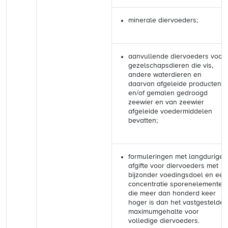
minerale diervoeders;
aanvullende diervoeders voor
gezelschapsdieren die vis,
andere waterdieren en
daarvan afgeleide producten
en/of gemalen gedroogd
zeewier en van zeewier
afgeleide voedermiddelen
bevatten;
formuleringen met langdurige
afgifte voor diervoeders met
bijzonder voedingsdoel en een
concentratie sporenelementen
die meer dan honderd keer
hoger is dan het vastgestelde
maximumgehalte voor
volledige diervoeders.