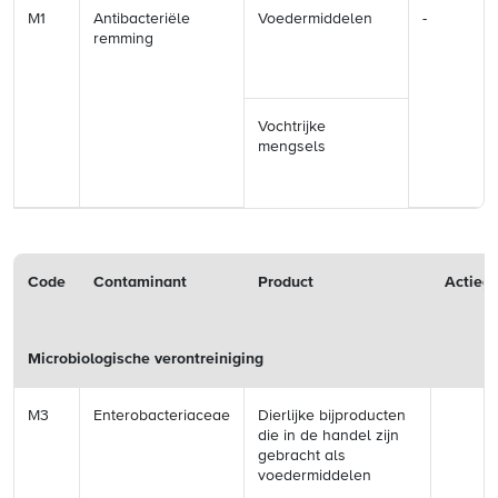
M1
Antibacteriële
Voedermiddelen
-
remming
Vochtrijke
mengsels
Code
Contaminant
Product
Actieg
Microbiologische verontreiniging
M3
Enterobacteriaceae
Dierlijke bijproducten
die in de handel zijn
gebracht als
voedermiddelen