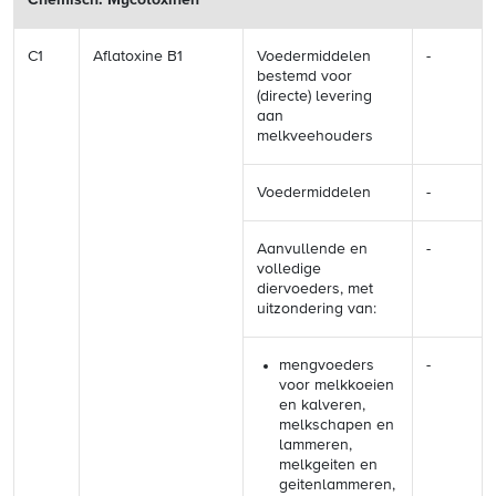
Chemisch: Mycotoxinen
C1
Aflatoxine B1
Voedermiddelen
-
bestemd voor
(directe) levering
aan
melkveehouders
Voedermiddelen
-
Aanvullende en
-
volledige
diervoeders, met
uitzondering van:
mengvoeders
-
voor melkkoeien
en kalveren,
melkschapen en
lammeren,
melkgeiten en
geitenlammeren,