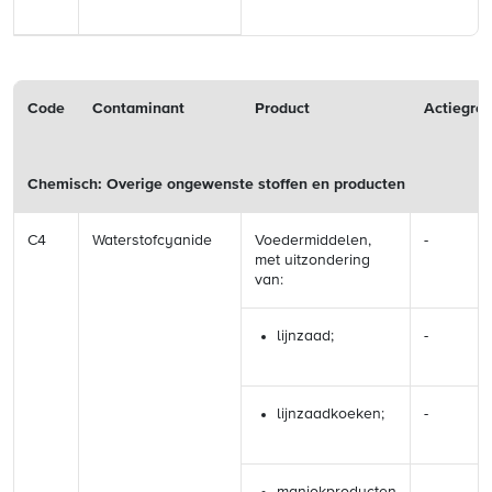
Code
Contaminant
Product
Actiegre
Chemisch: Overige ongewenste stoffen en producten
C4
Waterstofcyanide
Voedermiddelen,
-
met uitzondering
van:
lijnzaad;
-
lijnzaadkoeken;
-