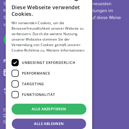
So bleiben Sie auf dem Laufenden über die neuesten
Diese Webseite verwendet
ENGLISH
Nachrichten zu unserem Programm, Entwicklungen im
Cookies.
Sektor, Futtermittelvorschriften und mehr. Auf diese Weise
DUTCH
Wir verwenden Cookies, um die
sind Sie immer informiert.
Benutzerfreundlichkeit unserer Website zu
GERMAN
verbessern. Durch die weitere Nutzung
unserer Webseite stimmen Sie der
Melden Sie sich an
Verwendung von Cookies gemäß unserer
Cookie-Richtlinie zu.
Weitere Informationen
Folge uns auf
UNBEDINGT ERFORDERLICH
PERFORMANCE
TARGETING
FUNKTIONALITÄT
ALLE AKZEPTIEREN
Haftungsausschluss
Datenschutzrichtlinie
Nutzungsbedingungen
ALLE ABLEHNEN