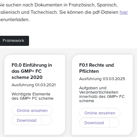
Sie suchen nach Dokumenten in Französisch, Spanisch,
Italienisch und Tschechisch. Sie können die pdf-Dateien
hier
herunterladen.
Framework
F0.0 Einführung in
F0.1 Rechte und
das GMP+ FC
Pflichten
scheme 2020
Ausführung 03.03.2025
Ausführung 01.03.2021
Aufgaben und
Verantwortlichkeiten
Wichtigste Elemente
innerhalb des GMP+ FC
des GMP+ FC scheme
scheme
Online ansehen
Online ansehen
Download
Download andere Sprache
Download
Download a