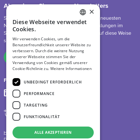
Abonnieren Sie unseren Newsletters
×
So bleiben Sie auf dem Laufenden über die neuesten
Diese Webseite verwendet
ENGLISH
Nachrichten zu unserem Programm, Entwicklungen im
Cookies.
Sektor, Futtermittelvorschriften und mehr. Auf diese Weise
DUTCH
Wir verwenden Cookies, um die
sind Sie immer informiert.
Benutzerfreundlichkeit unserer Website zu
GERMAN
verbessern. Durch die weitere Nutzung
unserer Webseite stimmen Sie der
Melden Sie sich an
Verwendung von Cookies gemäß unserer
Cookie-Richtlinie zu.
Weitere Informationen
Folge uns auf
UNBEDINGT ERFORDERLICH
PERFORMANCE
TARGETING
FUNKTIONALITÄT
ALLE AKZEPTIEREN
Haftungsausschluss
Datenschutzrichtlinie